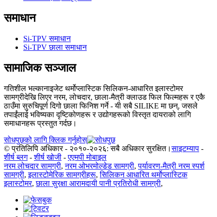
समाधान
Si-TPV समाधान
Si-TPV छाला समाधान
सामाजिक सञ्जाल
गतिशील भल्कानाइजेट थर्मोप्लास्टिक सिलिकन-आधारित इलास्टोमर
सामग्रीदेखि लिएर नरम, लोचदार, छाला-मैत्री क्लाउड फिल फिल्महरू र एकै
ठाउँमा सुरुचिपूर्ण दिगो छाला फिनिश गर्ने - यी सबै SILIKE मा छन्, जसले
तपाईंलाई भविष्यका दृष्टिकोणहरू र उद्योगहरूको विस्तृत दायराको लागि
समाधानहरू प्रस्तुत गर्दछ।
सोधपुछको लागि क्लिक गर्नुहोस्
© प्रतिलिपि अधिकार - २०१०-२०२६: सबै अधिकार सुरक्षित।
साइटम्याप
-
शीर्ष ब्लग
-
शीर्ष खोजी
-
एएमपी मोबाइल
नरम लोचदार सामग्री
,
नरम ओभरमोल्डेड सामग्री
,
पर्यावरण-मैत्री नरम स्पर्श
सामग्री
,
इलास्टोमेरिक सामग्रीहरू
,
सिलिकन आधारित थर्मोप्लास्टिक
इलास्टोमर
,
छाला सुरक्षा आरामदायी पानी प्रतिरोधी सामग्री
,