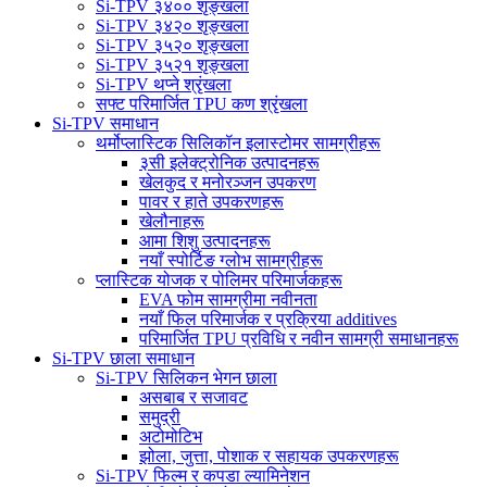
Si-TPV ३४०० शृङ्खला
Si-TPV ३४२० शृङ्खला
Si-TPV ३५२० शृङ्खला
Si-TPV ३५२१ शृङ्खला
Si-TPV थप्ने श्रृंखला
सफ्ट परिमार्जित TPU कण श्रृंखला
Si-TPV समाधान
थर्मोप्लास्टिक सिलिकॉन इलास्टोमर सामग्रीहरू
३सी इलेक्ट्रोनिक उत्पादनहरू
खेलकुद र मनोरञ्जन उपकरण
पावर र हाते उपकरणहरू
खेलौनाहरू
आमा शिशु उत्पादनहरू
नयाँ स्पोर्टिङ ग्लोभ सामग्रीहरू
प्लास्टिक योजक र पोलिमर परिमार्जकहरू
EVA फोम सामग्रीमा नवीनता
नयाँ फिल परिमार्जक र प्रक्रिया additives
परिमार्जित TPU प्रविधि र नवीन सामग्री समाधानहरू
Si-TPV छाला समाधान
Si-TPV सिलिकन भेगन छाला
असबाब र सजावट
समुद्री
अटोमोटिभ
झोला, जुत्ता, पोशाक र सहायक उपकरणहरू
Si-TPV फिल्म र कपडा ल्यामिनेशन