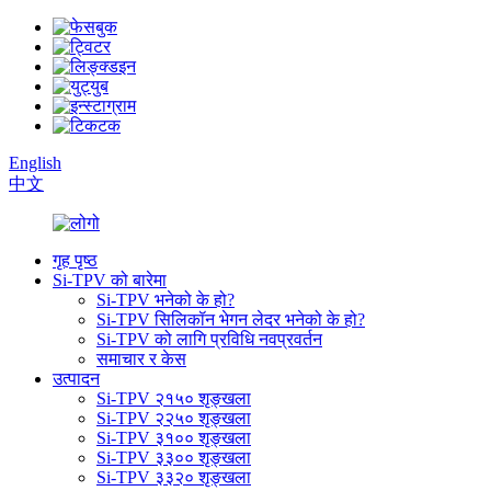
English
中文
गृह पृष्ठ
Si-TPV को बारेमा
Si-TPV भनेको के हो?
Si-TPV सिलिकॉन भेगन लेदर भनेको के हो?
Si-TPV को लागि प्रविधि नवप्रवर्तन
समाचार र केस
उत्पादन
Si-TPV २१५० शृङ्खला
Si-TPV २२५० शृङ्खला
Si-TPV ३१०० शृङ्खला
Si-TPV ३३०० शृङ्खला
Si-TPV ३३२० शृङ्खला